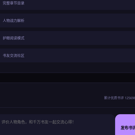
完整章节目录
人物战力解析
护眼阅读模式
书友交流社区
累计优质书评 125698
发布书