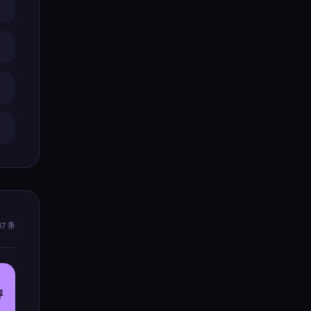
7 条
评