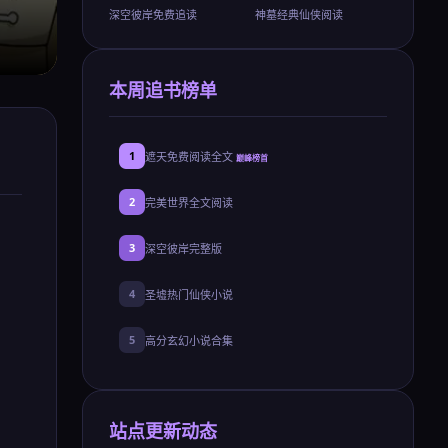
深空彼岸免费追读
神墓经典仙侠阅读
本周追书榜单
1
遮天免费阅读全文
巅峰榜首
2
完美世界全文阅读
3
深空彼岸完整版
4
圣墟热门仙侠小说
5
高分玄幻小说合集
站点更新动态